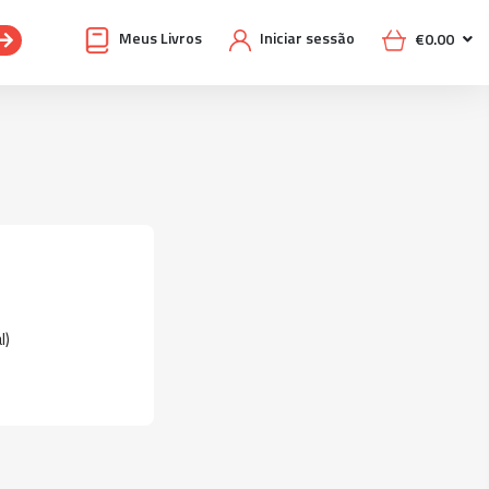
Meus Livros
Iniciar sessão
€
0.00
l)