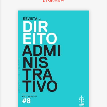
€
17.50
com IVA