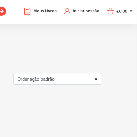
Meus Livros
Iniciar sessão
€
0.00