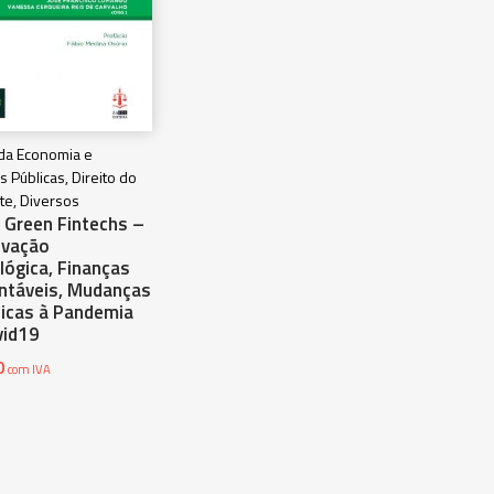
 da Economia e
s Públicas, Direito do
e, Diversos
 Green Fintechs –
ovação
lógica, Finanças
ntáveis, Mudanças
ticas à Pandemia
vid19
0
com IVA