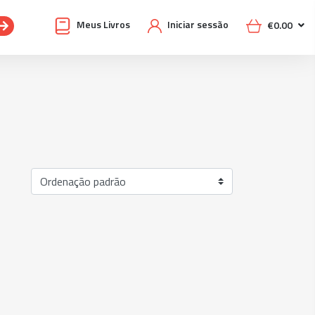
Meus Livros
Iniciar sessão
€
0.00