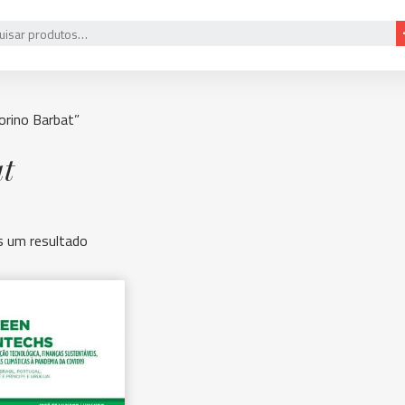
orino Barbat”
at
 um resultado