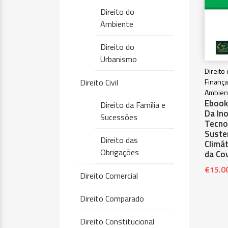
Direito do
Ambiente
Direito do
Urbanismo
Direito
Direito Civil
Finança
Ambient
Ebook
Direito da Família e
Da In
Sucessões
Tecno
Suste
Direito das
Climá
Obrigações
da Co
€
15.0
Direito Comercial
Direito Comparado
Direito Constitucional