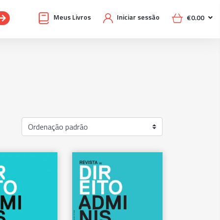
Meus Livros
Iniciar sessão
€
0.00