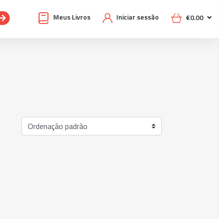
Meus Livros
Iniciar sessão
€
0.00