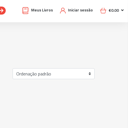
Meus Livros
Iniciar sessão
€
0.00