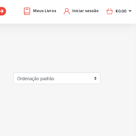
Meus Livros
Iniciar sessão
€
0.00