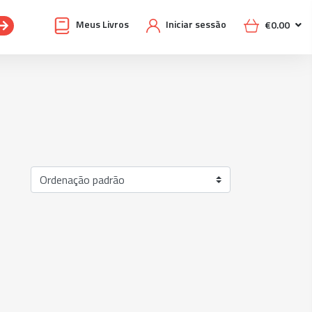
Meus Livros
Iniciar sessão
€
0.00