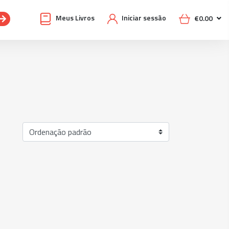
Meus Livros
Iniciar sessão
€
0.00