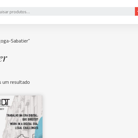
goga-Sabatier”
er
 um resultado