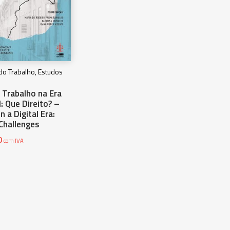
 do Trabalho, Estudos
 Trabalho na Era
l: Que Direito? –
n a Digital Era:
 Challenges
0
com IVA