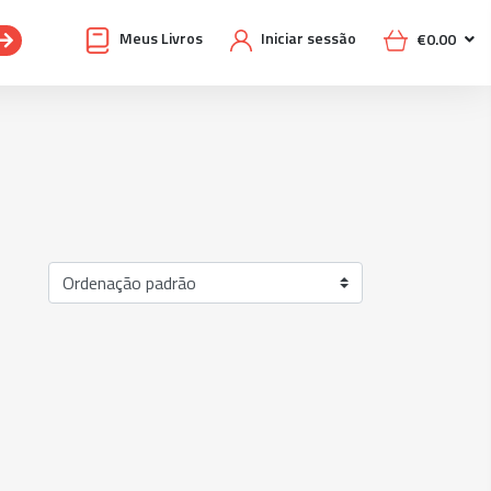
Meus Livros
Iniciar sessão
€
0.00