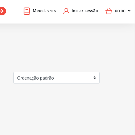
Meus Livros
Iniciar sessão
€
0.00