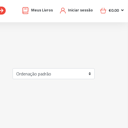
Meus Livros
Iniciar sessão
€
0.00