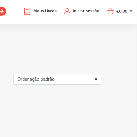
Meus Livros
Iniciar sessão
€
0.00