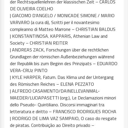
der Rechtsquellenlehren der klassischen Zeit – CARLOS
DE OLIVEIRA COELHO
| GIACOMO D’ANGELO / MONICADE SIMONE / MARIO
VARVARO (a cura di), Scritti per il novantesimo
compleanno di Matteo Marrone – CHRISTIAN BALDUS
| KONSTANTINOSA. KAPPARIS, Athenian Law and
Society – CHRISTIAN REITER
| ANDREAS ZACK, Forschungen über die rechtlichen
Grundlagen der römischen Außenbeziehungen während
der Republik bis zum Beginn des Prinzipats – EDUARDO
VERA-CRUz PINTO
| KYLE HARPER, Fatum. Das Klima und der Untergang
des Römischen Reiches – ELENA PEZZATO
| ALFREDO CASAMENTO/DAINELLEVANMAL-
MAEDER/LUCIAPASETTI (org.), Le Declamazioni minori
dello Pseudo- Quintiliano. Discorsi immaginari tra
letteratura e diritto – FRANCISCO RODRIGUES ROCHA
| RODRIGO DE LIMA VAZ SAMPAIO, O caso do resgate
de piratas. Contribuição ao Direito privado –