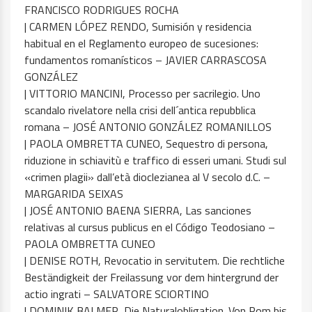
FRANCISCO RODRIGUES ROCHA
| CARMEN LÓPEZ RENDO, Sumisión y residencia
habitual en el Reglamento europeo de sucesiones:
fundamentos romanísticos – JAVIER CARRASCOSA
GONZÁLEZ
| VITTORIO MANCINI, Processo per sacrilegio. Uno
scandalo rivelatore nella crisi dell´antica repubblica
romana – JOSÉ ANTONIO GONZÁLEZ ROMANILLOS
| PAOLA OMBRETTA CUNEO, Sequestro di persona,
riduzione in schiavitù e traffico di esseri umani. Studi sul
«crimen plagii» dall’età dioclezianea al V secolo d.C. –
MARGARIDA SEIXAS
| JOSÉ ANTONIO BAENA SIERRA, Las sanciones
relativas al cursus publicus en el Código Teodosiano –
PAOLA OMBRETTA CUNEO
| DENISE ROTH, Revocatio in servitutem. Die rechtliche
Beständigkeit der Freilassung vor dem hintergrund der
actio ingrati – SALVATORE SCIORTINO
| DOMINIK BALMER, Die Naturalobligation. Von Rom bis