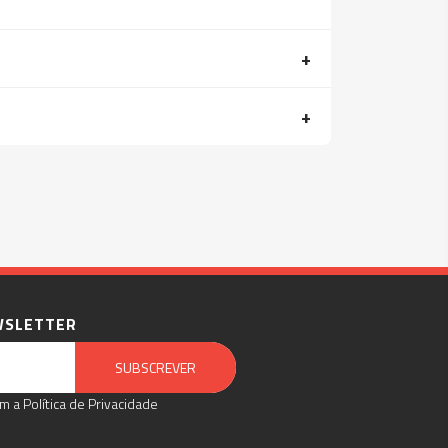
WSLETTER
Email Marketing by E-goi
SUBSCREVER
m a Política de Privacidade