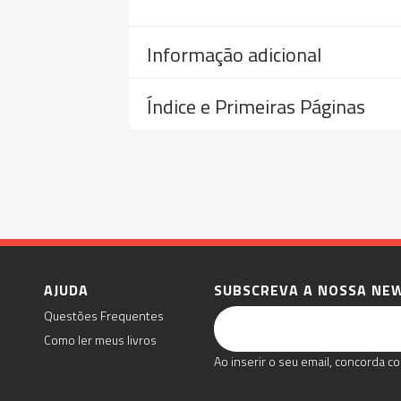
Informação adicional
Índice e Primeiras Páginas
AJUDA
SUBSCREVA A NOSSA NE
Questões Frequentes
Como ler meus livros
Ao inserir o seu email, concorda co