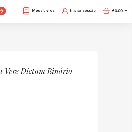
Meus Livros
Iniciar sessão
€
0.00
a Vere Dictum Binário