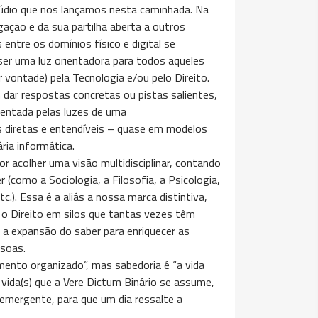
rlúdio que nos lançamos nesta caminhada. Na
gação e da sua partilha aberta a outros
ntre os domínios físico e digital se
ser uma luz orientadora para todos aqueles
 vontade) pela Tecnologia e/ou pelo Direito.
 dar respostas concretas ou pistas salientes,
ientada pelas luzes de uma
 diretas e entendíveis – quase em modelos
ria informática.
 acolher uma visão multidisciplinar, contando
(como a Sociologia, a Filosofia, a Psicologia,
c.). Essa é a aliás a nossa marca distintiva,
 o Direito em silos que tantas vezes têm
ar a expansão do saber para enriquecer as
ssoas.
imento organizado”, mas sabedoria é “a vida
 vida(s) que a Vere Dictum Binário se assume,
mergente, para que um dia ressalte a