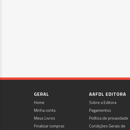
GERAL
AAFDL EDITORA
Home
Sobre a Editora
Minha conta
Pagamentos
Meus Livros
Política de privacidade
Finalizar compras
Condições Gerais de