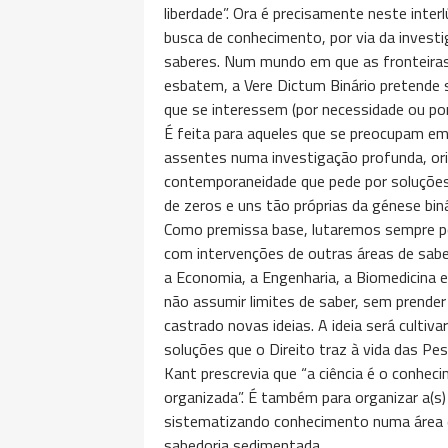
liberdade”. Ora é precisamente neste inte
busca de conhecimento, por via da investi
saberes. Num mundo em que as fronteiras e
esbatem, a Vere Dictum Binário pretende 
que se interessem (por necessidade ou por
É feita para aqueles que se preocupam em
assentes numa investigação profunda, or
contemporaneidade que pede por soluções
de zeros e uns tão próprias da génese biná
Como premissa base, lutaremos sempre por
com intervenções de outras áreas de saber 
a Economia, a Engenharia, a Biomedicina et
não assumir limites de saber, sem prender
castrado novas ideias. A ideia será cultiv
soluções que o Direito traz à vida das Pe
Kant prescrevia que “a ciência é o conhec
organizada”. É também para organizar a(s)
sistematizando conhecimento numa área e
sabedoria sedimentada.