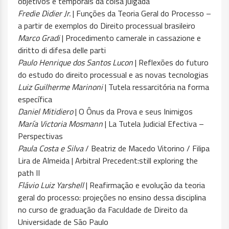
objetivos e temporais da coisa julgada
Fredie Didier Jr.
| Funções da Teoria Geral do Processo –
a partir de exemplos do Direito processual brasileiro
Marco Gradi
| Procedimento camerale in cassazione e
diritto di difesa delle parti
Paulo Henrique dos Santos Lucon
| Reflexões do futuro
do estudo do direito processual e as novas tecnologias
Luiz Guilherme Marinoni
| Tutela ressarcitória na forma
específica
Daniel Mitidiero
| O Ônus da Prova e seus Inimigos
María Victoria Mosmann
| La Tutela Judicial Efectiva –
Perspectivas
Paula Costa e Silva
/ Beatriz de Macedo Vitorino / Filipa
Lira de Almeida | Arbitral Precedent:still exploring the
path II
Flávio Luiz Yarshell
| Reafirmação e evolução da teoria
geral do processo: projeções no ensino dessa disciplina
no curso de graduação da Faculdade de Direito da
Universidade de São Paulo