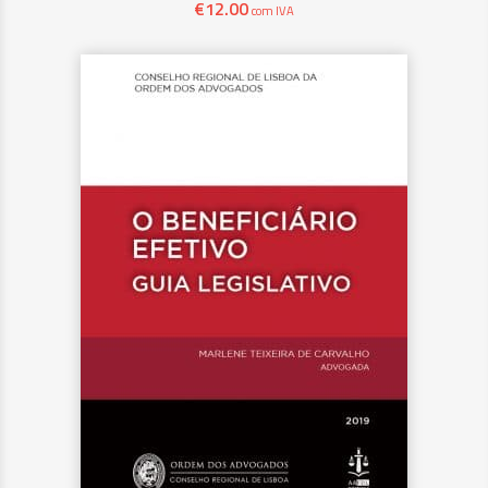
€
12.00
com IVA